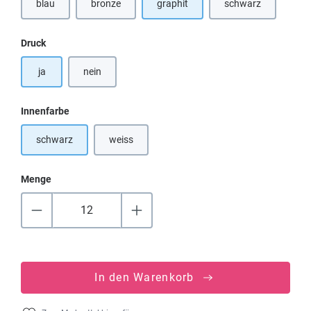
blau
bronze
graphit
schwarz
(Diese Option ist zurzeit nicht verfügbar.)
auswählen
Druck
ja
nein
auswählen
Innenfarbe
schwarz
weiss
(Diese Option ist zurzeit nicht verfügbar.)
Menge
In den Warenkorb