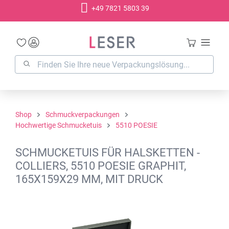
+49 7821 5803 39
alt springen
Shop
Schmuckverpackungen
Hochwertige Schmucketuis
5510 POESIE
SCHMUCKETUIS FÜR HALSKETTEN -
COLLIERS, 5510 POESIE GRAPHIT,
165X159X29 MM, MIT DRUCK
Bildergalerie überspringen