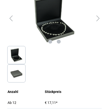
Anzahl
Stückpreis
Ab
12
€ 17,11*