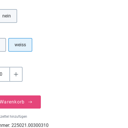
hlen
nein
uswählen
weiss
e Option ist zurzeit nicht verfügbar.)
 Warenkorb
zettel hinzufügen
mmer:
225021.00300310