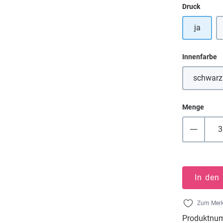
auswä
Druck
ja
a
Innenfarbe
schwarz
(Dies
Menge
In den
Zum Merk
Produktnu