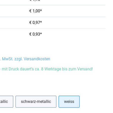
€ 1,00*
€ 0,97*
€ 0,93*
l. MwSt. zzgl. Versandkosten
 mit Druck dauert’s ca. 8 Werktage bis zum Versand!
auswählen
allic
schwarz-metallic
weiss
(Diese Option ist zurzeit nicht verfügbar.)