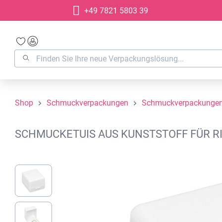
+49 7821 5803 39
springen
Zur Hauptnavigation springen
Shop
Schmuckverpackungen
Schmuckverpackungen 
SCHMUCKETUIS AUS KUNSTSTOFF FÜR RIN
Bildergalerie überspringen