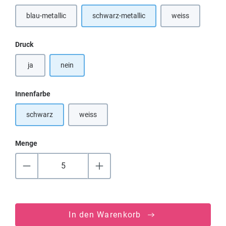
blau-metallic
schwarz-metallic
weiss
(Diese Option ist zurzeit nicht verfügbar.)
(Diese Option ist 
auswählen
Druck
ja
nein
auswählen
Innenfarbe
schwarz
weiss
(Diese Option ist zurzeit nicht verfügbar.)
Menge
In den Warenkorb