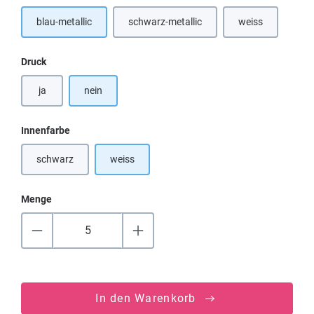
blau-metallic
schwarz-metallic
weiss
(Diese Option ist zurzeit nicht verfügbar.
auswählen
Druck
ja
nein
auswählen
Innenfarbe
schwarz
weiss
(Diese Option ist zurzeit nicht verfügbar.)
Menge
In den Warenkorb