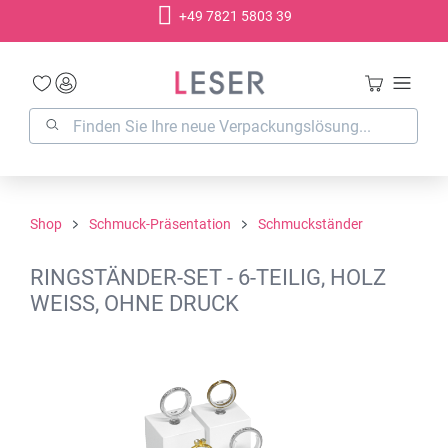
+49 7821 5803 39
alt springen
Shop
Schmuck-Präsentation
Schmuckständer
RINGSTÄNDER-SET - 6-TEILIG, HOLZ
WEISS, OHNE DRUCK
Bildergalerie überspringen