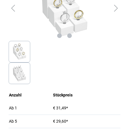
Anzahl
Stückpreis
Ab
1
€ 31,49*
Ab
5
€ 29,60*