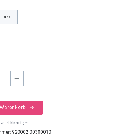
hlen
nein
uswählen
 Warenkorb
zettel hinzufügen
mmer:
920002.00300010