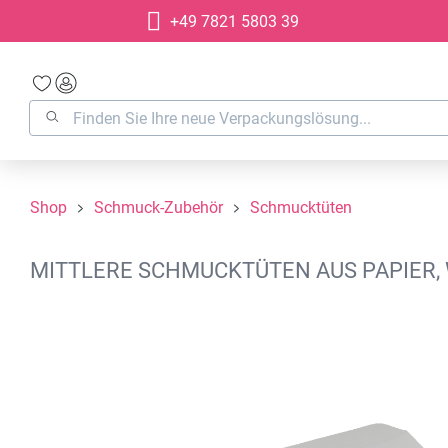
+49 7821 5803 39
springen
Zur Hauptnavigation springen
Shop
Schmuck-Zubehör
Schmucktüten
MITTLERE SCHMUCKTÜTEN AUS PAPIER, 
Bildergalerie überspringen