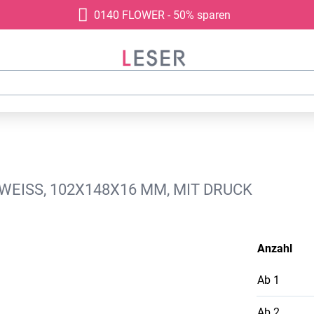
0140 FLOWER - 50% sparen
WEISS, 102X148X16 MM, MIT DRUCK
Anzahl
Ab
1
Ab
2