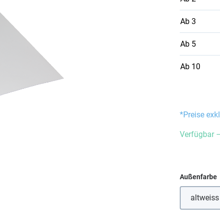
Ab
3
Ab
5
Ab
10
*Preise exk
Verfügbar –
Außenfarbe
altweiss