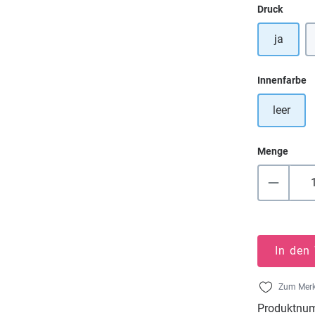
auswä
Druck
ja
a
Innenfarbe
leer
Menge
In den
Zum Merk
Produktnu