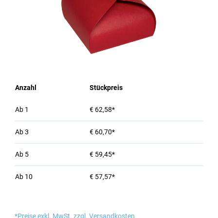
Anzahl
Stückpreis
Ab
1
€ 62,58*
Ab
3
€ 60,70*
Ab
5
€ 59,45*
Ab
10
€ 57,57*
*Preise exkl. MwSt. zzgl. Versandkosten