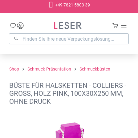
+49 7821 5803 39
alt springen
Shop
Schmuck-Präsentation
Schmuckbüsten
BÜSTE FÜR HALSKETTEN - COLLIERS -
GROSS, HOLZ PINK, 100X30X250 MM, O
HNE DRUCK
Bildergalerie überspringen