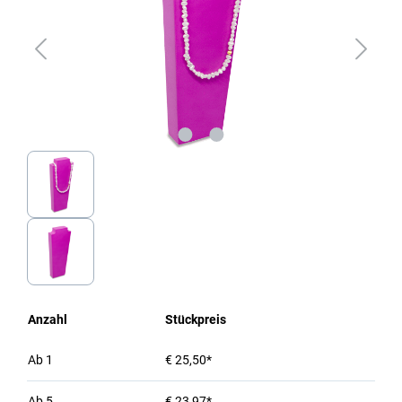
Anzahl
Stückpreis
Ab
1
€ 25,50*
Ab
5
€ 23,97*