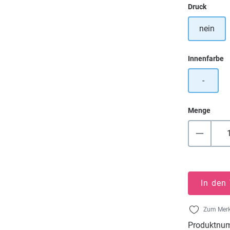
auswä
Druck
nein
a
Innenfarbe
-
Menge
In den
Zum Merk
Produktnu