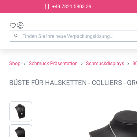
+49 7821 5803 39
springen
Zur Hauptnavigation springen
Shop
Schmuck-Präsentation
Schmuckdisplays
8
BÜSTE FÜR HALSKETTEN - COLLIERS - G
Bildergalerie überspringen