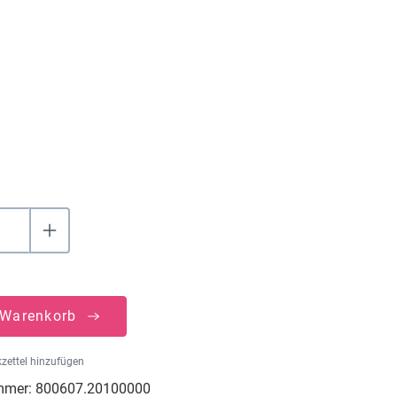
hlen
uswählen
 Warenkorb
zettel hinzufügen
mmer:
800607.20100000