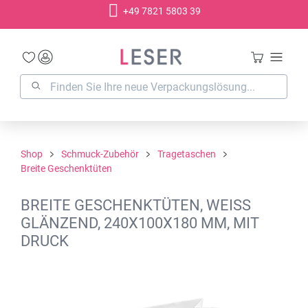
+49 7821 5803 39
alt springen
Shop
Schmuck-Zubehör
Tragetaschen
Breite Geschenktüten
BREITE GESCHENKTÜTEN, WEISS
GLÄNZEND, 240X100X180 MM, MIT
DRUCK
Bildergalerie überspringen